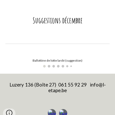
Suggestions décembre
Ballottine de lotte lardé (suggestion)
Luzery 136 (Boîte 27) 0
61 55 92 29
info
@
l-
etape
.be